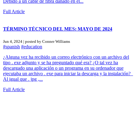
Debido a un cable de fibra dañado en el...
Full Article
TÉRMINO TÉCNICO DEL MES: MAYO DE 2024
Jun 4, 2024 | posted by Conner Williams
#spanish
#education
¿Alguna vez ha recibido un correo electrónico con un archivo del
tipo . exe adjunto y se ha preguntado qué era? ¿O tal vez ha
descargado una aplicación o un programa en su ordenador que
ejecutaba un archivo . exe para iniciar la descarga y la instalación?
Al igual que . jpg ,...
Full Article