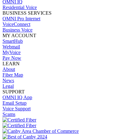
OMNI IQ
Residential Voice
BUSINESS SERVICES
OMNI Pro Internet
VoiceConnect
Business Voice
MY ACCOUNT
SmartHub
Webmail
MyVoice
Pay Now
LEARN
About
Fiber Map
News
Legal
SUPPORT
OMNI IQ App
Email Setup
Voice Support
Scams