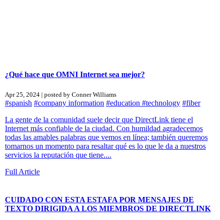
¿Qué hace que OMNI Internet sea mejor?
Apr 25, 2024 | posted by Conner Williams
#spanish
#company information
#education
#technology
#fiber
La gente de la comunidad suele decir que DirectLink tiene el
Internet más confiable de la ciudad. Con humildad agradecemos
todas las amables palabras que vemos en línea; también queremos
tomarnos un momento para resaltar qué es lo que le da a nuestros
servicios la reputación que tiene....
Full Article
CUIDADO CON ESTA ESTAFA POR MENSAJES DE
TEXTO DIRIGIDA A LOS MIEMBROS DE DIRECTLINK