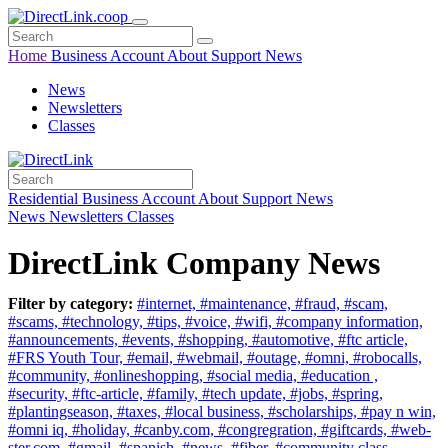
Home
Business
Account
About
Support
News
News
Newsletters
Classes
Residential
Business
Account
About
Support
News
News
Newsletters
Classes
DirectLink Company News
Filter by category:
#internet,
#maintenance,
#fraud,
#scam,
#scams,
#technology,
#tips,
#voice,
#wifi,
#company information,
#announcements,
#events,
#shopping,
#automotive,
#ftc article,
#FRS Youth Tour,
#email,
#webmail,
#outage,
#omni,
#robocalls,
#community,
#onlineshopping,
#social media,
#education ,
#security,
#ftc-article,
#family,
#tech update,
#jobs,
#spring,
#plantingseason,
#taxes,
#local business,
#scholarships,
#pay n win,
#omni iq,
#holiday,
#canby.com,
#congregration,
#giftcards,
#web-
ster.com,
#gmail,
#spanish,
#news,
#fiber,
#community class,