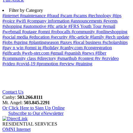
Filter by Category
#internet
#maintenance
#fraud
#scam
#scams
#technology
#tips
#voice
#wifi
#company information
#announcements
#events
#shopping
#automotive
#ftc article
#FRS Youth Tour
#email
#webmail
#outage
#omni
#robocalls
#community
#onlineshopping
#social media
#education
#security
#ftc-article
#family
#tech update
#jobs
#spring
#plantingseason
#taxes
#local business
#scholarships
#pay n win
#omni iq
#holiday
#canby.com
#congregration
#giftcards
#web-ster.com
#gmail
#spanish
#news
#fiber
#community class
#directory
#smarthub
#contest
#tv
#ezvideo
#video
#covid-19
#promotion
#review
#training
Contact Us
Canby:
503.266.8111
Mt. Angel:
503.845.2291
Or Click Here to Sign Up Online
Subscribe to Our eNewsletter
RESIDENTIAL SERVICES
OMNI Internet