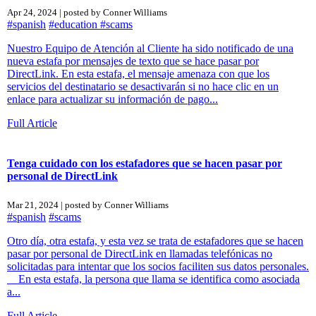
Apr 24, 2024 | posted by Conner Williams
#spanish
#education
#scams
Nuestro Equipo de Atención al Cliente ha sido notificado de una
nueva estafa por mensajes de texto que se hace pasar por
DirectLink. En esta estafa, el mensaje amenaza con que los
servicios del destinatario se desactivarán si no hace clic en un
enlace para actualizar su información de pago...
Full Article
Tenga cuidado con los estafadores que se hacen pasar por
personal de DirectLink
Mar 21, 2024 | posted by Conner Williams
#spanish
#scams
Otro día, otra estafa, y esta vez se trata de estafadores que se hacen
pasar por personal de DirectLink en llamadas telefónicas no
solicitadas para intentar que los socios faciliten sus datos personales.
En esta estafa, la persona que llama se identifica como asociada
a...
Full Article