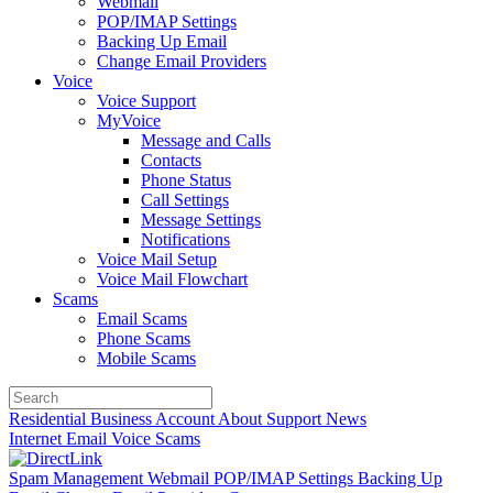
Webmail
POP/IMAP Settings
Backing Up Email
Change Email Providers
Voice
Voice Support
MyVoice
Message and Calls
Contacts
Phone Status
Call Settings
Message Settings
Notifications
Voice Mail Setup
Voice Mail Flowchart
Scams
Email Scams
Phone Scams
Mobile Scams
Residential
Business
Account
About
Support
News
Internet
Email
Voice
Scams
Spam Management
Webmail
POP/IMAP Settings
Backing Up