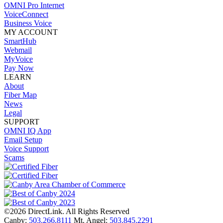
OMNI Pro Internet
VoiceConnect
Business Voice
MY ACCOUNT
SmartHub
Webmail
MyVoice
Pay Now
LEARN
About
Fiber Map
News
Legal
SUPPORT
OMNI IQ App
Email Setup
Voice Support
Scams
©2026 DirectLink. All Rights Reserved
Canby:
503.266.8111
Mt. Angel:
503.845.2291