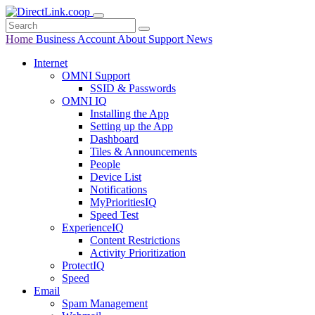
Home
Business
Account
About
Support
News
Internet
OMNI Support
SSID & Passwords
OMNI IQ
Installing the App
Setting up the App
Dashboard
Tiles & Announcements
People
Device List
Notifications
MyPrioritiesIQ
Speed Test
ExperienceIQ
Content Restrictions
Activity Prioritization
ProtectIQ
Speed
Email
Spam Management